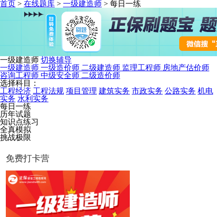
首页
>
在线题库
>
一级建造师
>
每日一练
一级建造师
切换辅导
一级建造师
一级造价师
二级建造师
监理工程师
房地产估价师
咨询工程师
中级安全师
二级造价师
选择科目：
工程经济
工程法规
项目管理
建筑实务
市政实务
公路实务
机电
实务
水利实务
每日一练
历年试题
知识点练习
全真模拟
挑战极限
免费打卡营