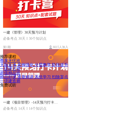
一建《管理》30天预习计划
必备考点 30天 I 30个知识点
第1期
6615人加入
推荐课程
尊享无忧班
大咖直播 案例强化 分层教学 阶段提升
一级建造师
超值精品班
精品好课 逐章精讲 系统学习 扫除盲点
一级建造师
免费试听
一建《项目管理》-14天预习打卡计划
必备考点 14天 I 14个知识点