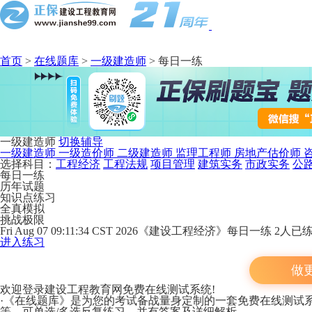
首页
>
在线题库
>
一级建造师
>
每日一练
一级建造师
切换辅导
一级建造师
一级造价师
二级建造师
监理工程师
房地产估价师
选择科目：
工程经济
工程法规
项目管理
建筑实务
市政实务
公
每日一练
历年试题
知识点练习
全真模拟
挑战极限
Fri Aug 07 09:11:34 CST 2026《建设工程经济》每日一练
2人已
进入练习
做
欢迎登录建设工程教育网免费在线测试系统!
·《在线题库》是为您的考试备战量身定制的一套免费在线测试
等，可单选/多选反复练习，并有答案及详细解析。