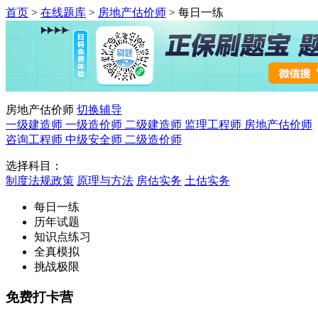
首页
>
在线题库
>
房地产估价师
>
每日一练
房地产估价师
切换辅导
一级建造师
一级造价师
二级建造师
监理工程师
房地产估价师
咨询工程师
中级安全师
二级造价师
选择科目：
制度法规政策
原理与方法
房估实务
土估实务
每日一练
历年试题
知识点练习
全真模拟
挑战极限
免费打卡营