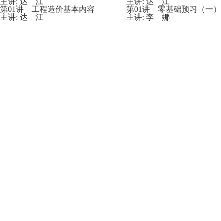
主讲: 达 江
主讲: 达 江
第01讲 工程造价基本内容
第01讲 零基础预习（一）
主讲: 达 江
主讲: 李 娜