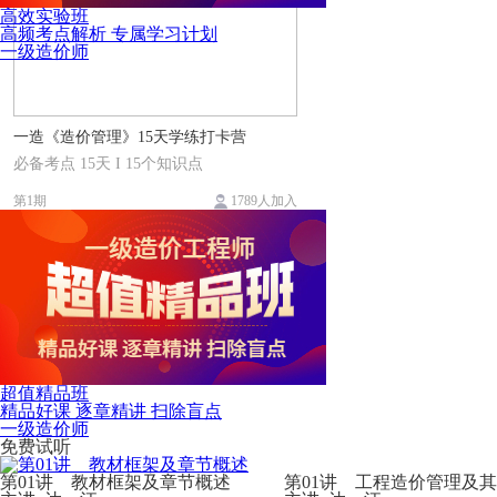
高效实验班
高频考点解析 专属学习计划
一级造价师
一造《造价管理》15天学练打卡营
必备考点 15天 I 15个知识点
第1期
1789人加入
超值精品班
精品好课 逐章精讲 扫除盲点
一级造价师
免费试听
第01讲 教材框架及章节概述
第01讲 工程造价管理及