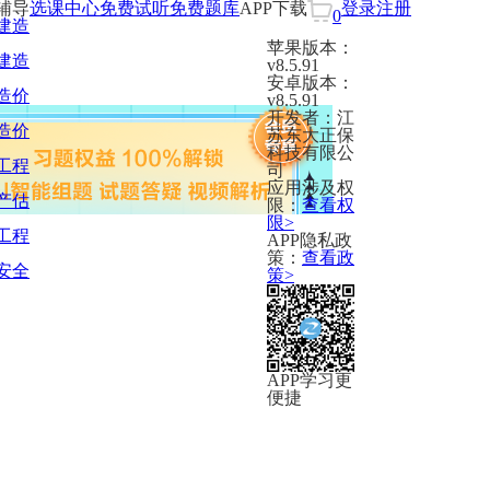
辅导
选课中心
免费试听
免费题库
APP下载
登录
注册
0
建造
苹果版本：
建造
v8.5.91
安卓版本：
造价
v8.5.91
开发者：江
造价
苏东大正保
科技有限公
工程
司
应用涉及权
产估
限：
查看权
限>
工程
APP隐私政
策：
查看政
安全
策>
APP学习更
便捷