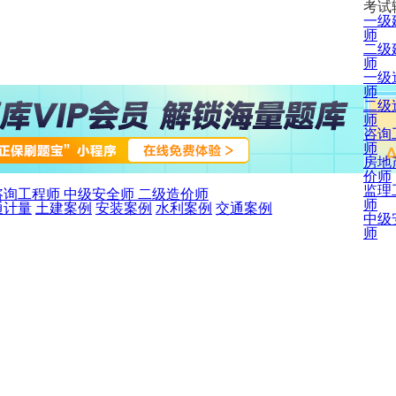
考试
一级
师
二级
师
一级
师
二级
师
咨询
师
房地
价师
监理
咨询工程师
中级安全师
二级造价师
师
通计量
土建案例
安装案例
水利案例
交通案例
中级
师