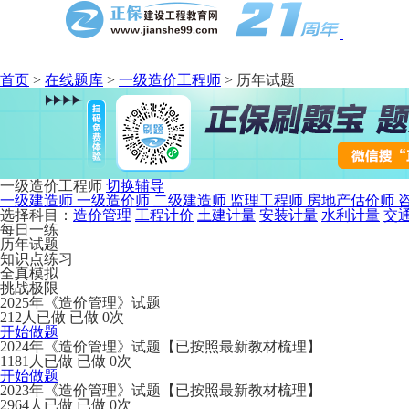
首页
>
在线题库
>
一级造价工程师
>
历年试题
一级造价工程师
切换辅导
一级建造师
一级造价师
二级建造师
监理工程师
房地产估价师
选择科目：
造价管理
工程计价
土建计量
安装计量
水利计量
交
每日一练
历年试题
知识点练习
全真模拟
挑战极限
2025年《造价管理》试题
212人已做
已做 0次
开始做题
2024年《造价管理》试题【已按照最新教材梳理】
1181人已做
已做 0次
开始做题
2023年《造价管理》试题【已按照最新教材梳理】
2964人已做
已做 0次