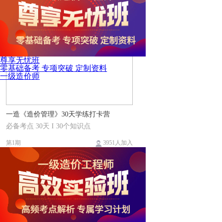
尊享无忧班
零基础备考 专项突破 定制资料
一级造价师
一造《造价管理》30天学练打卡营
必备考点 30天 I 30个知识点
第1期
3951人加入