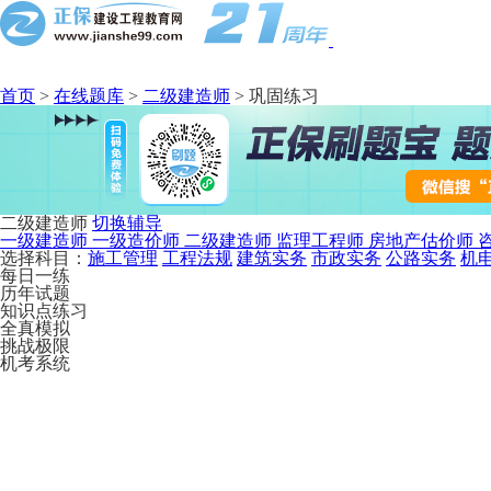
首页
>
在线题库
>
二级建造师
>
巩固练习
二级建造师
切换辅导
一级建造师
一级造价师
二级建造师
监理工程师
房地产估价师
选择科目：
施工管理
工程法规
建筑实务
市政实务
公路实务
机
每日一练
历年试题
知识点练习
全真模拟
挑战极限
机考系统