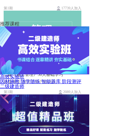
第1期
17739人加入
推荐课程
二建《施工管理》30天基础学习
高效实验班
因材施教 随学随练 智能题库 阶段测评
必备考点 30天 I 30个知识点
二级建造师
第1期
2089人加入