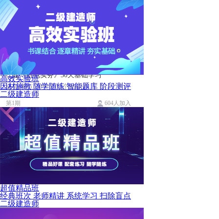
二建《机电实务》30天基础学习
高效实验班
因材施教 随学随练 智能题库 阶段测评
必备考点 30天 I 30个知识点
二级建造师
第1期
604人加入
超值精品班
经典班次 老师精讲 系统学习 扫除盲点
二级建造师