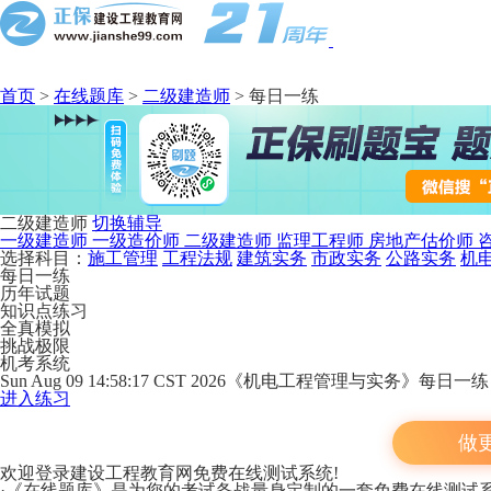
首页
>
在线题库
>
二级建造师
>
每日一练
二级建造师
切换辅导
一级建造师
一级造价师
二级建造师
监理工程师
房地产估价师
选择科目：
施工管理
工程法规
建筑实务
市政实务
公路实务
机
每日一练
历年试题
知识点练习
全真模拟
挑战极限
机考系统
Sun Aug 09 14:58:17 CST 2026《机电工程管理与实务》每日一
进入练习
做
欢迎登录建设工程教育网免费在线测试系统!
·《在线题库》是为您的考试备战量身定制的一套免费在线测试